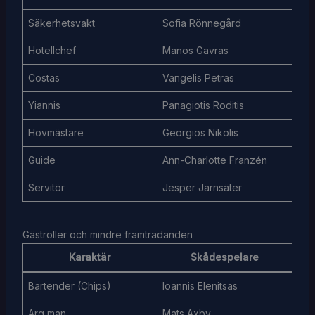
Säkerhetsvakt
Sofia Rönnegård
Hotellchef
Manos Gavras
Costas
Vangelis Petras
Yiannis
Panagiotis Roditis
Hovmästare
Georgios Nikolis
Guide
Ann-Charlotte Franzén
Servitör
Jesper Jarnsäter
Gästroller och mindre framträdanden
Karaktär
Skådespelare
Bartender (Chips)
Ioannis Elenitsas
Arg man
Mats Axby