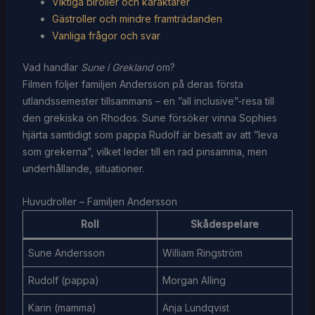
Viktiga biroller och karaktärer
Gästroller och mindre framträdanden
Vanliga frågor och svar
Vad handlar
Sune i Grekland
om?
Filmen följer familjen Andersson på deras första
utlandssemester tillsammans – en ”all inclusive”-resa till
den grekiska ön Rhodos. Sune försöker vinna Sophies
hjärta samtidigt som pappa Rudolf är besatt av att ”leva
som grekerna”, vilket leder till en rad pinsamma, men
underhållande, situationer.
Huvudroller – Familjen Andersson
Roll
Skådespelare
Sune Andersson
William Ringström
Rudolf (pappa)
Morgan Alling
Karin (mamma)
Anja Lundqvist