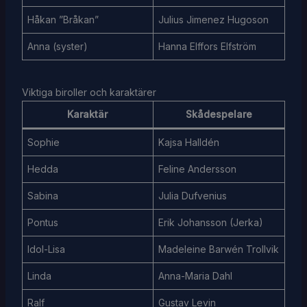
Håkan ”Bråkan”
Julius Jimenez Hugoson
Anna (syster)
Hanna Elffors Elfström
Viktiga biroller och karaktärer
Karaktär
Skådespelare
Sophie
Kajsa Halldén
Hedda
Feline Andersson
Sabina
Julia Dufvenius
Pontus
Erik Johansson (Jerka)
Idol-Lisa
Madeleine Barwén Trollvik
Linda
Anna-Maria Dahl
Ralf
Gustav Levin