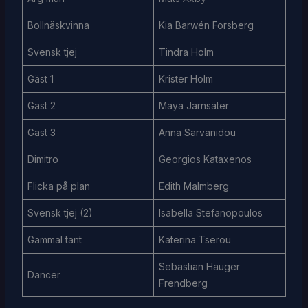
Bollnäskvinna
Kia Barwén Forsberg
Svensk tjej
Tindra Holm
Gäst 1
Krister Holm
Gäst 2
Maya Jarnsäter
Gäst 3
Anna Sarvanidou
Dimitro
Georgios Kataxenos
Flicka på plan
Edith Malmberg
Svensk tjej (2)
Isabella Stefanopoulos
Gammal tant
Katerina Tserou
Sebastian Hauger
Dancer
Frendberg